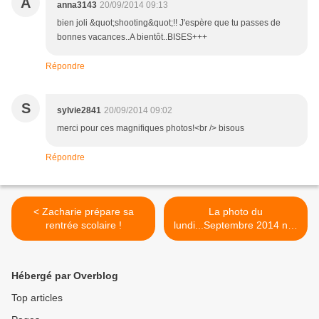
A
anna3143
20/09/2014 09:13
bien joli &quot;shooting&quot;!! J'espère que tu passes de
bonnes vacances..A bientôt..BISES+++
Répondre
S
sylvie2841
20/09/2014 09:02
merci pour ces magnifiques photos!<br /> bisous
Répondre
< Zacharie prépare sa
La photo du
rentrée scolaire !
lundi...Septembre 2014 n°4
>
Hébergé par Overblog
Top articles