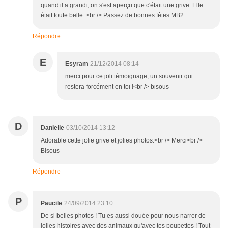
quand il a grandi, on s'est aperçu que c'était une grive. Elle
était toute belle. <br /> Passez de bonnes fêtes MB2
Répondre
E
Esyram
21/12/2014 08:14
merci pour ce joli témoignage, un souvenir qui
restera forcément en toi !<br /> bisous
D
Danielle
03/10/2014 13:12
Adorable cette jolie grive et jolies photos.<br /> Merci<br />
Bisous
Répondre
P
Paucile
24/09/2014 23:10
De si belles photos ! Tu es aussi douée pour nous narrer de
jolies histoires avec des animaux qu'avec tes poupettes ! Tout