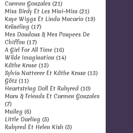
Carmen Gonzales
(21)
Miss Birdy Et Les Mini-Miss
(21)
Kaye Wiggs Et Linda Macario
(19)
Krüseling
(17)
Mes Doudous & Mes Poupees De
Chiffon
(17)
A Girl For All Time
(16)
Wilde Imagination
(14)
Käthe Kruse
(13)
Sylvia Natterer Et Käthe Kruse
(13)
Götz
(11)
Heartstring Doll Et Rubyred
(10)
Maru & Friends Et Carmen Gonzales
(7)
Maileg
(6)
Little Darling
(5)
Rubyred Et Helen Kish
(5)