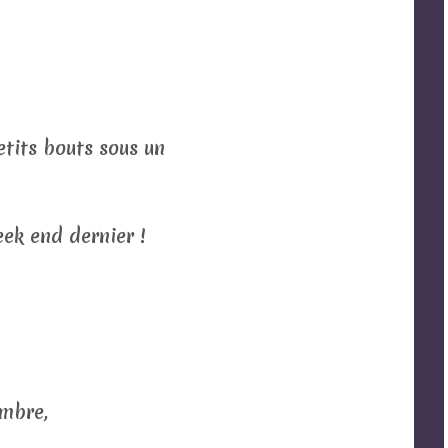
petits bouts sous un
eek end dernier !
'ombre,