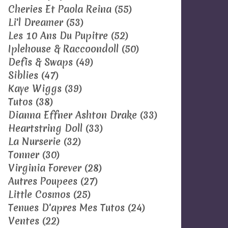
Cheries Et Paola Reina
(55)
Li'l Dreamer
(53)
Les 10 Ans Du Pupitre
(52)
Iplehouse & Raccoondoll
(50)
Defis & Swaps
(49)
Siblies
(47)
Kaye Wiggs
(39)
Tutos
(38)
Dianna Effner Ashton Drake
(33)
Heartstring Doll
(33)
La Nurserie
(32)
Tonner
(30)
Virginia Forever
(28)
Autres Poupees
(27)
Little Cosmos
(25)
Tenues D'apres Mes Tutos
(24)
Ventes
(22)