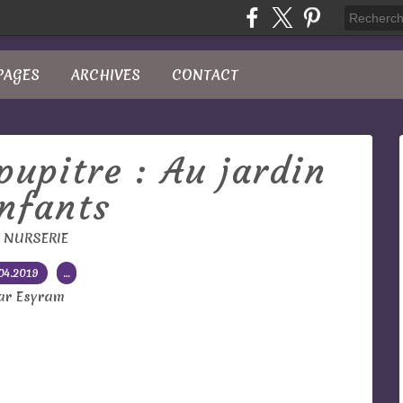
PAGES
ARCHIVES
CONTACT
pupitre : Au jardin
nfants
 NURSERIE
04.2019
…
ar Esyram