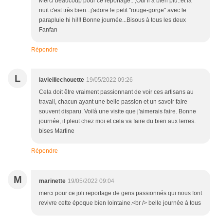
Merci beaucoup pour ce reportage.. ;Oui il a bien plu..et la
nuit c'est très bien...j'adore le petit "rouge-gorge" avec le
parapluie hi hi!!! Bonne journée...Bisous à tous les deux
Fanfan
Répondre
L
lavieillechouette
19/05/2022 09:26
Cela doit être vraiment passionnant de voir ces artisans au
travail, chacun ayant une belle passion et un savoir faire
souvent disparu. Voilà une visite que j'aimerais faire. Bonne
journée, il pleut chez moi et cela va faire du bien aux terres.
bises Martine
Répondre
M
marinette
19/05/2022 09:04
merci pour ce joli reportage de gens passionnés qui nous font
revivre cette époque bien lointaine.<br /> belle journée à tous