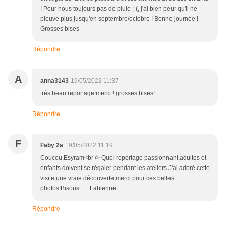
! Pour nous toujours pas de pluie :-(, j'ai bien peur qu'il ne
pleuve plus jusqu'en septembre/octobre ! Bonne journée !
Grosses bises
Répondre
A
anna3143
19/05/2022 11:37
très beau reportage!merci ! grosses bises!
Répondre
F
Faby 2a
19/05/2022 11:19
Coucou,Esyram<br /> Quel reportage passionnant,adultes et
enfants doivent se régaler pendant les ateliers.J'ai adoré cette
visite,une vraie découverte,merci pour ces belles
photos!Bisous ......Fabienne
Répondre