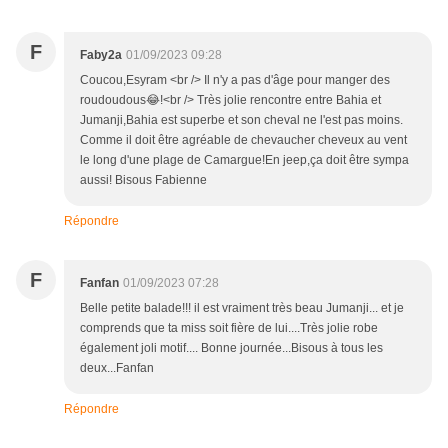
F
Faby2a
01/09/2023 09:28
Coucou,Esyram <br /> Il n'y a pas d'âge pour manger des
roudoudous😂!<br /> Très jolie rencontre entre Bahia et
Jumanji,Bahia est superbe et son cheval ne l'est pas moins.
Comme il doit être agréable de chevaucher cheveux au vent
le long d'une plage de Camargue!En jeep,ça doit être sympa
aussi! Bisous Fabienne
Répondre
F
Fanfan
01/09/2023 07:28
Belle petite balade!!! il est vraiment très beau Jumanji... et je
comprends que ta miss soit fière de lui....Très jolie robe
également joli motif.... Bonne journée...Bisous à tous les
deux...Fanfan
Répondre