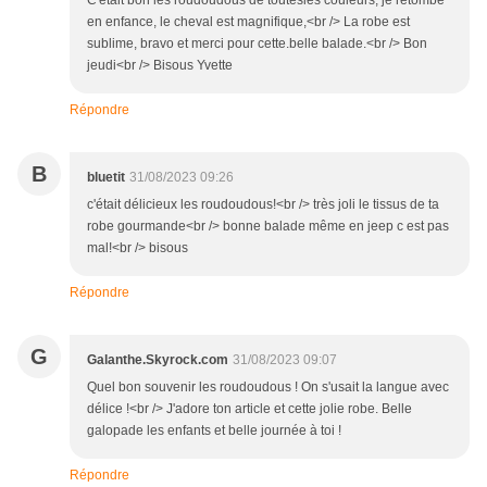
C'etait bon les roudoudous de toutesles couleurs, je retombe
en enfance, le cheval est magnifique,<br /> La robe est
sublime, bravo et merci pour cette.belle balade.<br /> Bon
jeudi<br /> Bisous Yvette
Répondre
B
bluetit
31/08/2023 09:26
c'était délicieux les roudoudous!<br /> très joli le tissus de ta
robe gourmande<br /> bonne balade même en jeep c est pas
mal!<br /> bisous
Répondre
G
Galanthe.Skyrock.com
31/08/2023 09:07
Quel bon souvenir les roudoudous ! On s'usait la langue avec
délice !<br /> J'adore ton article et cette jolie robe. Belle
galopade les enfants et belle journée à toi !
Répondre