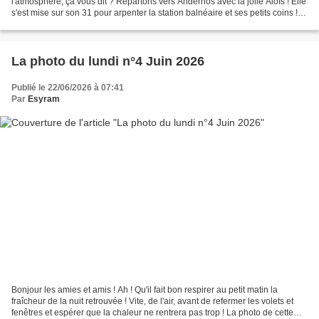
l'atmosphère, ça vous dit ? Repartons vers Andernos avec la jolie Aloïs ! Elle
s'est mise sur son 31 pour arpenter la station balnéaire et ses petits coins !
Voici la Villa Tijuka, où...
La photo du lundi n°4 Juin 2026
Publié le 22/06/2026 à 07:41
Par
Esyram
Bonjour les amies et amis ! Ah ! Qu'il fait bon respirer au petit matin la
fraîcheur de la nuit retrouvée ! Vite, de l'air, avant de refermer les volets et
fenêtres et espérer que la chaleur ne rentrera pas trop ! La photo de cette