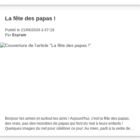
semaine est une photo...
La fête des papas !
Publié le 21/06/2026 à 07:18
Par
Esyram
Bonjour les amies et surtout les amis ! Aujourd'hui, c'est la fête des papas,
des vrais, pas des monstres de papas qui font du mal à leurs enfants !
Quelques images du net pour célébrer ce jour: Au mien, parti à la veille de
l'an 2000... Et à tous les...