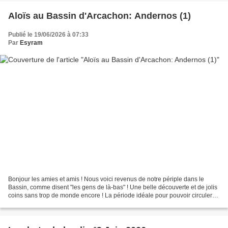
Aloïs au Bassin d'Arcachon: Andernos (1)
Publié le 19/06/2026 à 07:33
Par
Esyram
Bonjour les amies et amis ! Nous voici revenus de notre périple dans le
Bassin, comme disent "les gens de là-bas" ! Une belle découverte et de jolis
coins sans trop de monde encore ! La période idéale pour pouvoir circuler
en voiture sur l'unique route...