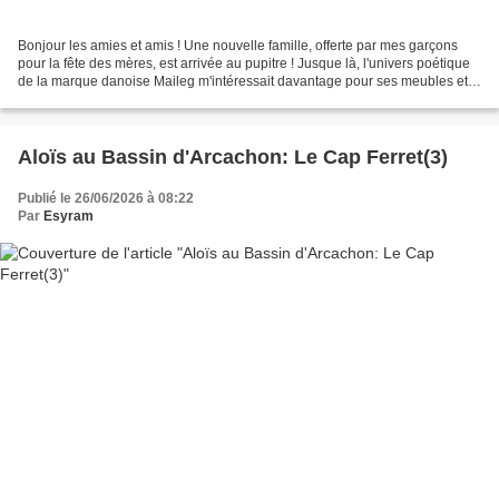
Bonjour les amies et amis ! Une nouvelle famille, offerte par mes garçons
pour la fête des mères, est arrivée au pupitre ! Jusque là, l'univers poétique
de la marque danoise Maileg m'intéressait davantage pour ses meubles et
accessoires ! Mais, à force...
Aloïs au Bassin d'Arcachon: Le Cap Ferret(3)
Publié le 26/06/2026 à 08:22
Par
Esyram