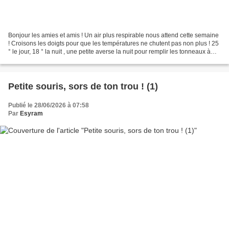
Bonjour les amies et amis ! Un air plus respirable nous attend cette semaine
! Croisons les doigts pour que les températures ne chutent pas non plus ! 25
° le jour, 18 ° la nuit , une petite averse la nuit pour remplir les tonneaux à
eau de pluie et abreuver...
Petite souris, sors de ton trou ! (1)
Publié le 28/06/2026 à 07:58
Par
Esyram