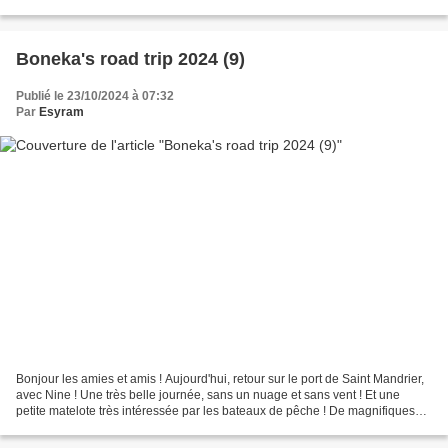
paysages superbes ! Une randonnée...
Boneka's road trip 2024 (9)
Publié le 23/10/2024 à 07:32
Par
Esyram
Bonjour les amies et amis ! Aujourd'hui, retour sur le port de Saint Mandrier,
avec Nine ! Une très belle journée, sans un nuage et sans vent ! Et une
petite matelote très intéressée par les bateaux de pêche ! De magnifiques
voiliers ! Même dénudés de...