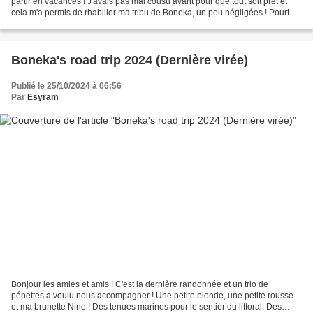
partir en vacances ! J'avais pas mal cousu avant pour que tout soit prêt et
cela m'a permis de rhabiller ma tribu de Boneka, un peu négligées ! Pourtant
ce sont mes plus anciennes...
Boneka's road trip 2024 (Dernière virée)
Publié le 25/10/2024 à 06:56
Par
Esyram
Bonjour les amies et amis ! C'est la dernière randonnée et un trio de
pépettes a voulu nous accompagner ! Une petite blonde, une petite rousse
et ma brunette Nine ! Des tenues marines pour le sentier du littoral. Des