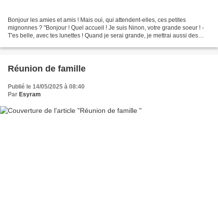
Bonjour les amies et amis ! Mais oui, qui attendent-elles, ces petites
mignonnes ? "Bonjour ! Quel accueil ! Je suis Ninon, votre grande soeur ! -
T'es belle, avec tes lunettes ! Quand je serai grande, je mettrai aussi des
lunettes rouges ! -Vous êtes...
Réunion de famille
Publié le 14/05/2025 à 08:40
Par
Esyram