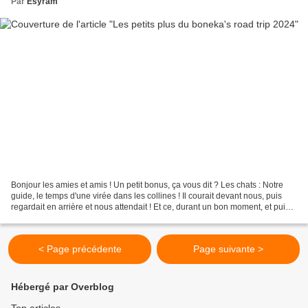
Par
Esyram
Bonjour les amies et amis ! Un petit bonus, ça vous dit ? Les chats : Notre
guide, le temps d'une virée dans les collines ! Il courait devant nous, puis
regardait en arrière et nous attendait ! Et ce, durant un bon moment, et puis il
a fait demi-tour...
< Page précédente
Page suivante >
Hébergé par Overblog