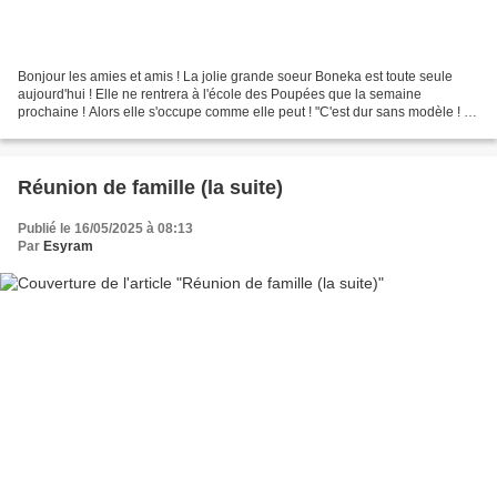
Bonjour les amies et amis ! La jolie grande soeur Boneka est toute seule
aujourd'hui ! Elle ne rentrera à l'école des Poupées que la semaine
prochaine ! Alors elle s'occupe comme elle peut ! "C'est dur sans modèle ! Ah
Ninon ! Qu'est-ce-que tu fais ? -J'essaie...
Réunion de famille (la suite)
Publié le 16/05/2025 à 08:13
Par
Esyram