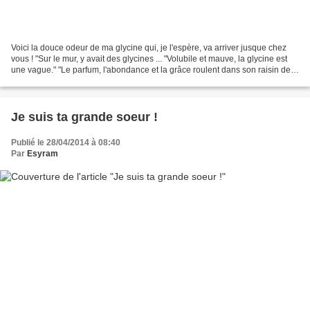
Voici la douce odeur de ma glycine qui, je l'espère, va arriver jusque chez
vous ! "Sur le mur, y avait des glycines ... "Volubile et mauve, la glycine est
une vague." "Le parfum, l'abondance et la grâce roulent dans son raisin de
fleurs." "Rompu de fatigue...
Je suis ta grande soeur !
Publié le 28/04/2014 à 08:40
Par
Esyram