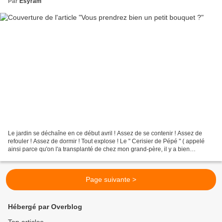
Par
Esyram
Le jardin se déchaîne en ce début avril ! Assez de se contenir ! Assez de
refouler ! Assez de dormir ! Tout explose ! Le " Cerisier de Pépé " ( appelé
ainsi parce qu'on l'a transplanté de chez mon grand-père, il y a bien
longtemps, dans une remorque !...
Page suivante >
Hébergé par Overblog