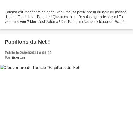
Paloma est impatiente de découvrir Lima, sa petite soeur du bout du monde !
-Hola ! -Ello ! Lima ! Bonjour ! Que tu es jolie ! Je suis ta grande soeur ! Tu
viens me voir ? Moi, c'est Paloma ! Dis :Pa-lo-ma ! Je peux te porter ! Wah! tu
es un petit peu...
Papillons du Net !
Publié le 26/04/2014 à 08:42
Par
Esyram