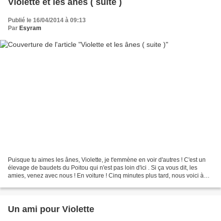
Violette et les ânes ( suite )
Publié le 16/04/2014 à 09:13
Par
Esyram
Puisque tu aimes les ânes, Violette, je t'emmène en voir d'autres ! C'est un
élevage de baudets du Poitou qui n'est pas loin d'ici . Si ça vous dit, les
amies, venez avec nous ! En voiture ! Cinq minutes plus tard, nous voici à
Nivelle, près de Saint-Amand...
Un ami pour Violette