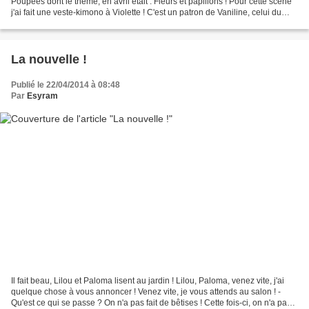
Poupées dont le thème, en avril était : Fleurs et papillons ! Pour cette scéne
j'ai fait une veste-kimono à Violette ! C'est un patron de Vaniline, celui du
petit haut de pyjama...
La nouvelle !
Publié le 22/04/2014 à 08:48
Par
Esyram
Il fait beau, Lilou et Paloma lisent au jardin ! Lilou, Paloma, venez vite, j'ai
quelque chose à vous annoncer ! Venez vite, je vous attends au salon ! -
Qu'est ce qui se passe ? On n'a pas fait de bêtises ! Cette fois-ci, on n'a pas