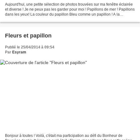
Aujourd'hui, une petite sélection de photos trouvées sur ma fenêtre éclairée
et diverse ! Je ne peux pas les garder pour moi ! Papillons de mer ! Papillons
dans les yeux! La couleur du papillon Bleu comme un papillon ! A la
Doineau ! Le géant t'observe...
Fleurs et papillon
Publié le 25/04/2014 à 09:54
Par
Esyram
Bonjour à toutes ! Voilà, c'était ma participation au défi du Bonheur de