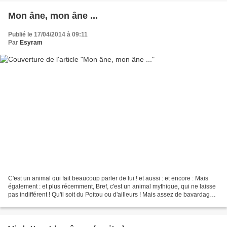
Mon âne, mon âne ...
Publié le 17/04/2014 à 09:11
Par
Esyram
C'est un animal qui fait beaucoup parler de lui ! et aussi : et encore : Mais
également : et plus récemment, Bref, c'est un animal mythique, qui ne laisse
pas indifférent ! Qu'il soit du Poitou ou d'ailleurs ! Mais assez de bavardages,
place aux photos,...