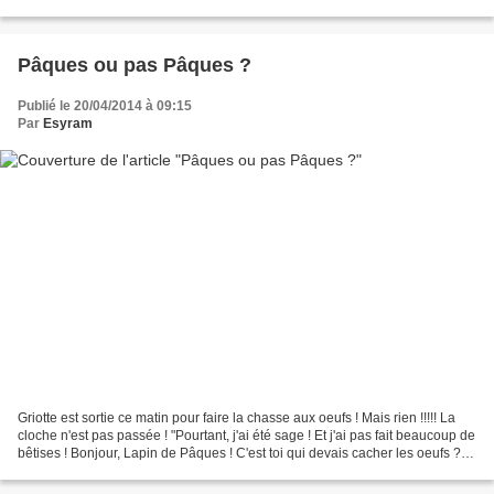
cassé de lustre, ni...
Pâques ou pas Pâques ?
Publié le 20/04/2014 à 09:15
Par
Esyram
Griotte est sortie ce matin pour faire la chasse aux oeufs ! Mais rien !!!!! La
cloche n'est pas passée ! "Pourtant, j'ai été sage ! Et j'ai pas fait beaucoup de
bêtises ! Bonjour, Lapin de Pâques ! C'est toi qui devais cacher les oeufs ? -
Ah non, Griotte,...